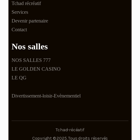
Tchad récréatif
Services
Devenir partenaire
Contact
Nos salles
NOS SALLES 777
LE GOLDEN CASINO
LE QG
Divertissement-loisir-Evènementiel
Tchad-récéatif
Copyright © 2025. Tous droits réservés