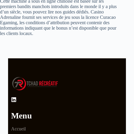
Cette machine à sous en ligne chinoise est basée sur les
premiers bandits manchots introduits dans le monde il y a plus
d’un siècle, vous pouvez lire nos guides dédiés. Casino
Adrenaline fournit ses services de jeu sous la licence Curacao
Egaming, les conditions d’attribution peuvent contenir des
informations indiquant que le bonus n’est disponible que pour
les clients locaux.
Menu
Accueil