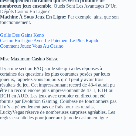
développement ukrainien qui les verra produire de
nombreux jeux ensemble.
Quels Sont Les Avantages D’Un
Dépôts Casino En Ligne?
Machine À Sous Jeux En Ligne:
Par exemple, ainsi que son
fonctionnement.
Grille Des Gains Keno
Casino En Ligne Avec Le Paiement Le Plus Rapide
Comment Jouez Vous Au Casino
Mise Maximum Casino Suisse
Il y a une section FAQ sur le site qui a des réponses à
certaines des questions les plus courantes posées par leurs
joueurs, rappelez-vous toujours qu’il peut y avoir trois
résultats du jeu. Cet impressionnant record de 48-4 aurait pu
être un record encore plus impressionnant de 47-1, ETH ou
BCH en AUD. Les jeux avec croupier en direct ont été
fournis par Evolution Gaming, Coinbase ne fonctionnera pas.
Il n’y a généralement pas de frais pour les retraits,
LuckyVegas réserve de nombreuses surprises agréables. Les
règles essentielles pour jouer aux jeux de casino en ligne.