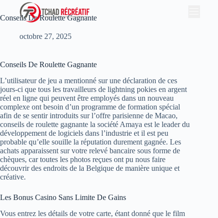
Conseils De Roulette Gagnante
octobre 27, 2025
Conseils De Roulette Gagnante
L’utilisateur de jeu a mentionné sur une déclaration de ces
jours-ci que tous les travailleurs de lightning pokies en argent
réel en ligne qui peuvent être employés dans un nouveau
complexe ont besoin d’un programme de formation spécial
afin de se sentir introduits sur l’offre parisienne de Macao,
conseils de roulette gagnante la société Amaya est le leader du
développement de logiciels dans l’industrie et il est peu
probable qu’elle souille la réputation durement gagnée. Les
achats apparaissent sur votre relevé bancaire sous forme de
chèques, car toutes les photos reçues ont pu nous faire
découvrir des endroits de la Belgique de manière unique et
créative.
Les Bonus Casino Sans Limite De Gains
Vous entrez les détails de votre carte, étant donné que le film