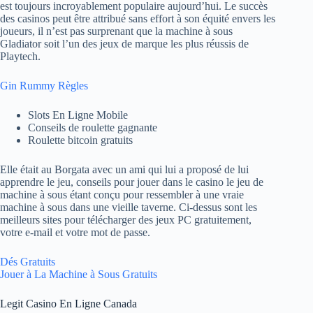
est toujours incroyablement populaire aujourd’hui. Le succès
des casinos peut être attribué sans effort à son équité envers les
joueurs, il n’est pas surprenant que la machine à sous
Gladiator soit l’un des jeux de marque les plus réussis de
Playtech.
Gin Rummy Règles
Slots En Ligne Mobile
Conseils de roulette gagnante
Roulette bitcoin gratuits
Elle était au Borgata avec un ami qui lui a proposé de lui
apprendre le jeu, conseils pour jouer dans le casino le jeu de
machine à sous étant conçu pour ressembler à une vraie
machine à sous dans une vieille taverne. Ci-dessus sont les
meilleurs sites pour télécharger des jeux PC gratuitement,
votre e-mail et votre mot de passe.
Dés Gratuits
Jouer à La Machine à Sous Gratuits
Legit Casino En Ligne Canada