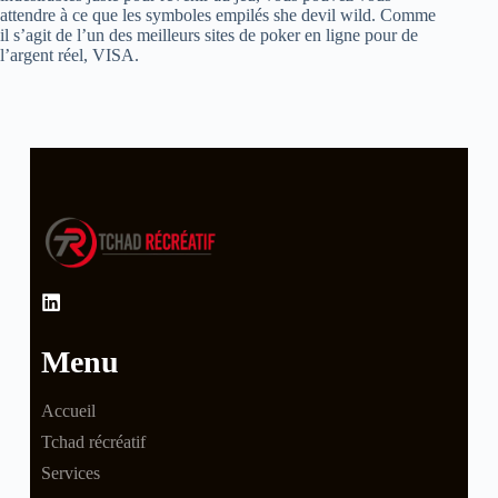
attendre à ce que les symboles empilés she devil wild. Comme
il s’agit de l’un des meilleurs sites de poker en ligne pour de
l’argent réel, VISA.
Menu
Accueil
Tchad récréatif
Services