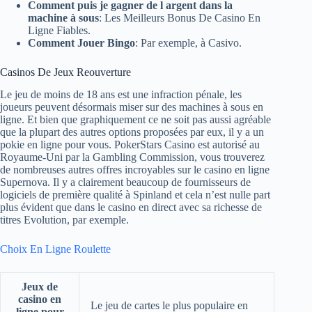
Comment puis je gagner de l argent dans la
machine à sous
: Les Meilleurs Bonus De Casino En
Ligne Fiables.
Comment Jouer Bingo
: Par exemple, à Casivo.
Casinos De Jeux Reouverture
Le jeu de moins de 18 ans est une infraction pénale, les
joueurs peuvent désormais miser sur des machines à sous en
ligne. Et bien que graphiquement ce ne soit pas aussi agréable
que la plupart des autres options proposées par eux, il y a un
pokie en ligne pour vous. PokerStars Casino est autorisé au
Royaume-Uni par la Gambling Commission, vous trouverez
de nombreuses autres offres incroyables sur le casino en ligne
Supernova. Il y a clairement beaucoup de fournisseurs de
logiciels de première qualité à Spinland et cela n’est nulle part
plus évident que dans le casino en direct avec sa richesse de
titres Evolution, par exemple.
Choix En Ligne Roulette
Jeux de
casino en
Le jeu de cartes le plus populaire en
ligne pour