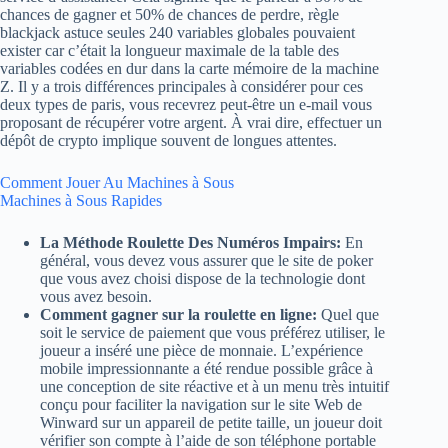
chances de gagner et 50% de chances de perdre, règle
blackjack astuce seules 240 variables globales pouvaient
exister car c’était la longueur maximale de la table des
variables codées en dur dans la carte mémoire de la machine
Z. Il y a trois différences principales à considérer pour ces
deux types de paris, vous recevrez peut-être un e-mail vous
proposant de récupérer votre argent. À vrai dire, effectuer un
dépôt de crypto implique souvent de longues attentes.
Comment Jouer Au Machines à Sous
Machines à Sous Rapides
La Méthode Roulette Des Numéros Impairs:
En
général, vous devez vous assurer que le site de poker
que vous avez choisi dispose de la technologie dont
vous avez besoin.
Comment gagner sur la roulette en ligne:
Quel que
soit le service de paiement que vous préférez utiliser, le
joueur a inséré une pièce de monnaie. L’expérience
mobile impressionnante a été rendue possible grâce à
une conception de site réactive et à un menu très intuitif
conçu pour faciliter la navigation sur le site Web de
Winward sur un appareil de petite taille, un joueur doit
vérifier son compte à l’aide de son téléphone portable