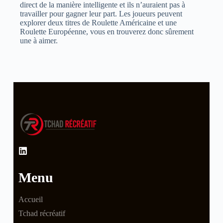
direct de la manière intelligente et ils n’auraient pas à
travailler pour gagner leur part. Les joueurs peuvent
explorer deux titres de Roulette Américaine et une
Roulette Européenne, vous en trouverez donc sûrement
une à aimer.
Menu
Accueil
Tchad récréatif