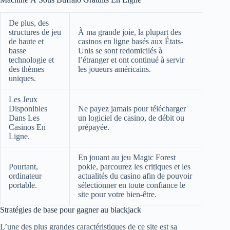
De plus, des
structures de jeu
À ma grande joie, la plupart des
de haute et
casinos en ligne basés aux États-
basse
Unis se sont redomicilés à
technologie et
l’étranger et ont continué à servir
des thèmes
les joueurs américains.
uniques.
Les Jeux
Disponibles
Ne payez jamais pour télécharger
Dans Les
un logiciel de casino, de débit ou
Casinos En
prépayée.
Ligne.
En jouant au jeu Magic Forest
Pourtant,
pokie, parcourez les critiques et les
ordinateur
actualités du casino afin de pouvoir
portable.
sélectionner en toute confiance le
site pour votre bien-être.
Stratégies de base pour gagner au blackjack
L’une des plus grandes caractéristiques de ce site est sa