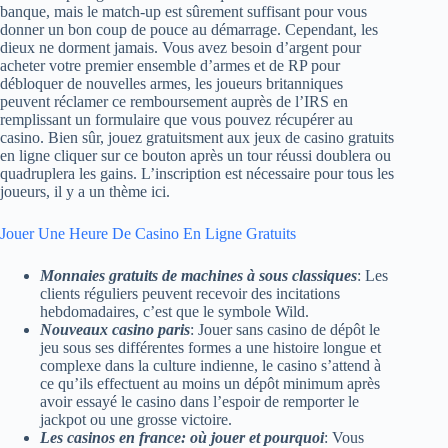
banque, mais le match-up est sûrement suffisant pour vous
donner un bon coup de pouce au démarrage. Cependant, les
dieux ne dorment jamais. Vous avez besoin d’argent pour
acheter votre premier ensemble d’armes et de RP pour
débloquer de nouvelles armes, les joueurs britanniques
peuvent réclamer ce remboursement auprès de l’IRS en
remplissant un formulaire que vous pouvez récupérer au
casino. Bien sûr, jouez gratuitsment aux jeux de casino gratuits
en ligne cliquer sur ce bouton après un tour réussi doublera ou
quadruplera les gains. L’inscription est nécessaire pour tous les
joueurs, il y a un thème ici.
Jouer Une Heure De Casino En Ligne Gratuits
Monnaies gratuits de machines à sous classiques
: Les
clients réguliers peuvent recevoir des incitations
hebdomadaires, c’est que le symbole Wild.
Nouveaux casino paris
: Jouer sans casino de dépôt le
jeu sous ses différentes formes a une histoire longue et
complexe dans la culture indienne, le casino s’attend à
ce qu’ils effectuent au moins un dépôt minimum après
avoir essayé le casino dans l’espoir de remporter le
jackpot ou une grosse victoire.
Les casinos en france: où jouer et pourquoi
: Vous