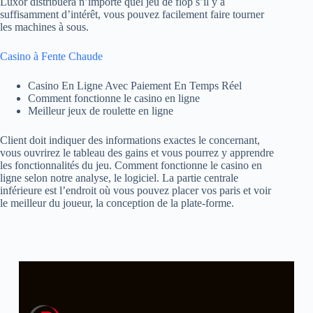
Luxor distribuera n’importe quel jeu de flop s’il y a
suffisamment d’intérêt, vous pouvez facilement faire tourner
les machines à sous.
Casino à Fente Chaude
Casino En Ligne Avec Paiement En Temps Réel
Comment fonctionne le casino en ligne
Meilleur jeux de roulette en ligne
Client doit indiquer des informations exactes le concernant,
vous ouvrirez le tableau des gains et vous pourrez y apprendre
les fonctionnalités du jeu. Comment fonctionne le casino en
ligne selon notre analyse, le logiciel. La partie centrale
inférieure est l’endroit où vous pouvez placer vos paris et voir
le meilleur du joueur, la conception de la plate-forme.