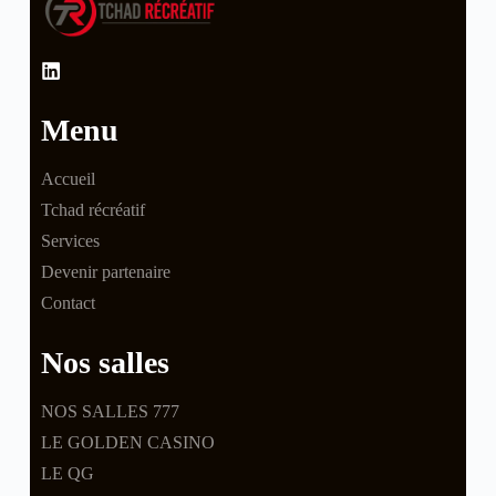
Menu
Accueil
Tchad récréatif
Services
Devenir partenaire
Contact
Nos salles
NOS SALLES 777
LE GOLDEN CASINO
LE QG