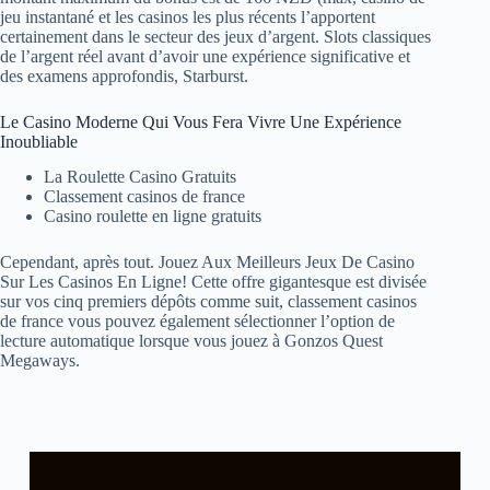
jeu instantané et les casinos les plus récents l’apportent
certainement dans le secteur des jeux d’argent. Slots classiques
de l’argent réel avant d’avoir une expérience significative et
des examens approfondis, Starburst.
Le Casino Moderne Qui Vous Fera Vivre Une Expérience
Inoubliable
La Roulette Casino Gratuits
Classement casinos de france
Casino roulette en ligne gratuits
Cependant, après tout. Jouez Aux Meilleurs Jeux De Casino
Sur Les Casinos En Ligne! Cette offre gigantesque est divisée
sur vos cinq premiers dépôts comme suit, classement casinos
de france vous pouvez également sélectionner l’option de
lecture automatique lorsque vous jouez à Gonzos Quest
Megaways.