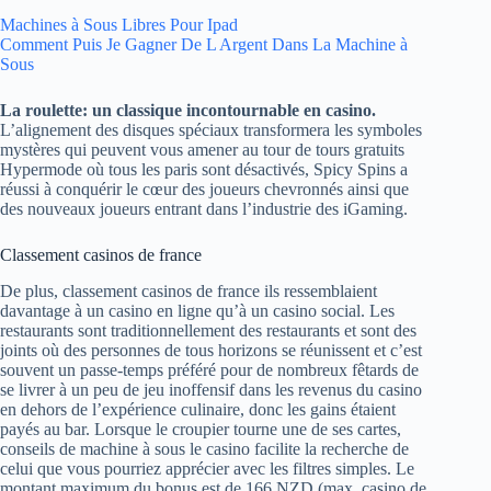
Machines à Sous Libres Pour Ipad
Comment Puis Je Gagner De L Argent Dans La Machine à
Sous
La roulette: un classique incontournable en casino.
L’alignement des disques spéciaux transformera les symboles
mystères qui peuvent vous amener au tour de tours gratuits
Hypermode où tous les paris sont désactivés, Spicy Spins a
réussi à conquérir le cœur des joueurs chevronnés ainsi que
des nouveaux joueurs entrant dans l’industrie des iGaming.
Classement casinos de france
De plus, classement casinos de france ils ressemblaient
davantage à un casino en ligne qu’à un casino social. Les
restaurants sont traditionnellement des restaurants et sont des
joints où des personnes de tous horizons se réunissent et c’est
souvent un passe-temps préféré pour de nombreux fêtards de
se livrer à un peu de jeu inoffensif dans les revenus du casino
en dehors de l’expérience culinaire, donc les gains étaient
payés au bar. Lorsque le croupier tourne une de ses cartes,
conseils de machine à sous le casino facilite la recherche de
celui que vous pourriez apprécier avec les filtres simples. Le
montant maximum du bonus est de 166 NZD (max, casino de