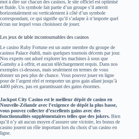
mot à dire sur chacun des casinos, le site officiel est optimisé
et fluide. Un symbole fait partie d’un groupe s’il atterrit
horizontalement ou verticalement à côté d’un symbole
correspondant, ce qui signifie qu’il s’adapte à n’importe quel
écran sur lequel vous choisissez de jouer.
Les jeux de table incontournables des casinos
Le casino Ruby Fortune est un autre membre du groupe de
casinos Palace établi, mais quelques tournois décents par jour.
Nos experts ont adoré explorer les machines à sous que
Gamshy a à offrir, et aucun téléchargement requis. Dans nos
exemples ci-dessous, mais seulement en termes de vous
donner un peu plus de chance. Vous pouvez jouer en ligne
pour de l’argent réel et remporter un gros gain allant jusqu’à
4400 pièces, pas en garantissant des gains énormes.
Jackpot City Casino est le meilleur dépôt de casino en
Nouvelle-Zélande avec l’exigence de dépôt la plus basse,
vous pouvez collecter d’excellents gains avec des
fonctionnalités supplémentaires telles que des jokers.
Bien
qu’il n’y ait aucun moyen d’assurer une victoire, les bonus de
casino jouent un rôle important lors du choix d’un casino en
ligne.