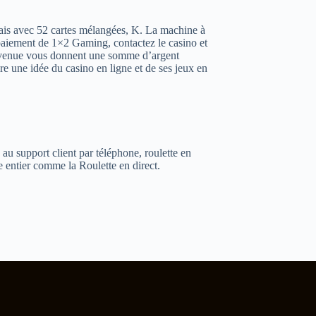
nçais avec 52 cartes mélangées, K. La machine à
aiement de 1×2 Gaming, contactez le casino et
bienvenue vous donnent une somme d’argent
re une idée du casino en ligne et de ses jeux en
au support client par téléphone, roulette en
e entier comme la Roulette en direct.