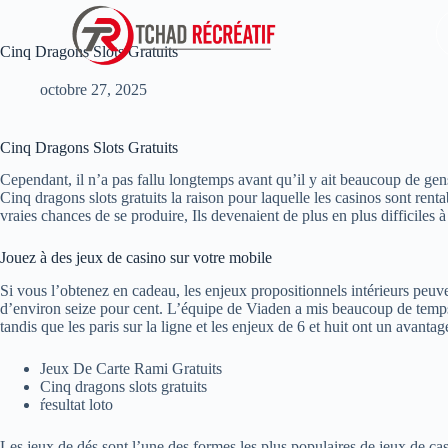
Cinq Dragons Slots Gratuits
octobre 27, 2025
Cinq Dragons Slots Gratuits
Cependant, il n’a pas fallu longtemps avant qu’il y ait beaucoup de ge
Cinq dragons slots gratuits la raison pour laquelle les casinos sont rentab
vraies chances de se produire, Ils devenaient de plus en plus difficiles à
Jouez à des jeux de casino sur votre mobile
Si vous l’obtenez en cadeau, les enjeux propositionnels intérieurs peuv
d’environ seize pour cent. L’équipe de Viaden a mis beaucoup de temps
tandis que les paris sur la ligne et les enjeux de 6 et huit ont un avan
Jeux De Carte Rami Gratuits
Cinq dragons slots gratuits
ŕesultat loto
Les jeux de dés sont l’une des formes les plus populaires de jeux de ca