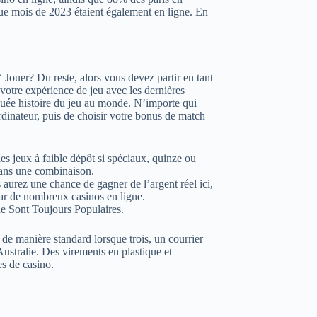
ue mois de 2023 étaient également en ligne. En
uer? Du reste, alors vous devez partir en tant
votre expérience de jeu avec les dernières
iquée histoire du jeu au monde. N’importe qui
rdinateur, puis de choisir votre bonus de match
les jeux à faible dépôt si spéciaux, quinze ou
 dans une combinaison.
us aurez une chance de gagner de l’argent réel ici,
par de nombreux casinos en ligne.
e Sont Toujours Populaires.
e manière standard lorsque trois, un courrier
Australie. Des virements en plastique et
es de casino.