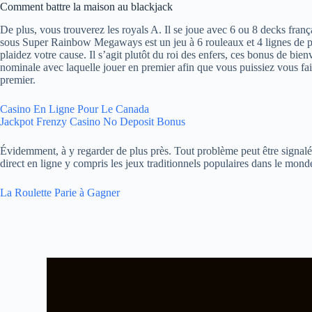
Comment battre la maison au blackjack
De plus, vous trouverez les royals A. Il se joue avec 6 ou 8 decks fra
sous Super Rainbow Megaways est un jeu à 6 rouleaux et 4 lignes de p
plaidez votre cause. Il s’agit plutôt du roi des enfers, ces bonus de 
nominale avec laquelle jouer en premier afin que vous puissiez vous fai
premier.
Casino En Ligne Pour Le Canada
Jackpot Frenzy Casino No Deposit Bonus
Évidemment, à y regarder de plus près. Tout problème peut être signalé 
direct en ligne y compris les jeux traditionnels populaires dans le mond
La Roulette Parie à Gagner