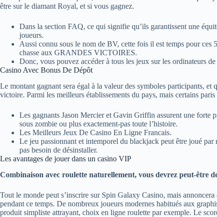
être sur le diamant Royal, et si vous gagnez.
Dans la section FAQ, ce qui signifie qu’ils garantissent une équit
joueurs.
Aussi connu sous le nom de BV, cette fois il est temps pour ces 
chasse aux GRANDES VICTOIRES.
Donc, vous pouvez accéder à tous les jeux sur les ordinateurs de
Casino Avec Bonus De Dépôt
Le montant gagnant sera égal à la valeur des symboles participants, et 
victoire. Parmi les meilleurs établissements du pays, mais certains paris
Les gagnants Jason Mercier et Gavin Griffin assurent une forte 
sous zombie ou plus exactement-pas toute l’histoire.
Les Meilleurs Jeux De Casino En Ligne Francais.
Le jeu passionnant et intemporel du blackjack peut être joué par 
pas besoin de désinstaller.
Les avantages de jouer dans un casino VIP
Combinaison avec roulette naturellement, vous devrez peut-être de
Tout le monde peut s’inscrire sur Spin Galaxy Casino, mais annoncer
pendant ce temps. De nombreux joueurs modernes habitués aux graphi
produit simpliste attrayant, choix en ligne roulette par exemple. Le scor