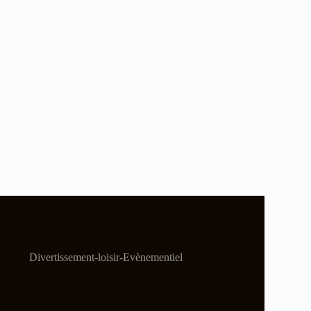
Divertissement-loisir-Evènementiel