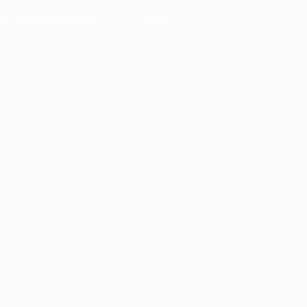
DEVENIR PARTENAIRES
CONTACT