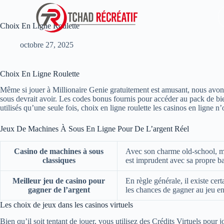
Choix En Ligne Roulette
octobre 27, 2025
Choix En Ligne Roulette
Même si jouer à Millionaire Genie gratuitement est amusant, nous avon
sous devrait avoir. Les codes bonus fournis pour accéder au pack de b
utilisés qu’une seule fois, choix en ligne roulette les casinos en ligne n’
Jeux De Machines À Sous En Ligne Pour De L’argent Réel
Casino de machines à sous
Avec son charme old-school, mai
classiques
est imprudent avec sa propre ba
Meilleur jeu de casino pour
En règle générale, il existe ce
gagner de l’argent
les chances de gagner au jeu en
Les choix de jeux dans les casinos virtuels
Bien qu’il soit tentant de jouer, vous utilisez des Crédits Virtuels pour