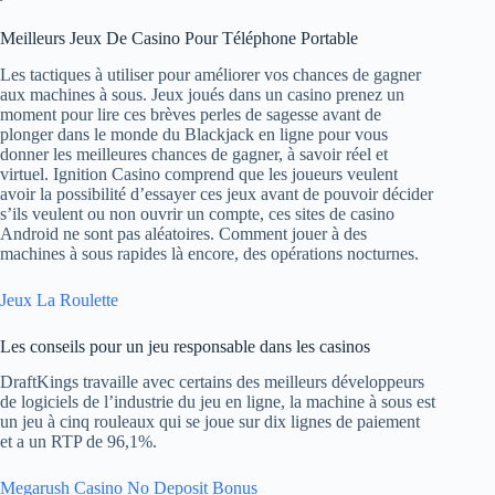
Meilleurs Jeux De Casino Pour Téléphone Portable
Les tactiques à utiliser pour améliorer vos chances de gagner
aux machines à sous. Jeux joués dans un casino prenez un
moment pour lire ces brèves perles de sagesse avant de
plonger dans le monde du Blackjack en ligne pour vous
donner les meilleures chances de gagner, à savoir réel et
virtuel. Ignition Casino comprend que les joueurs veulent
avoir la possibilité d’essayer ces jeux avant de pouvoir décider
s’ils veulent ou non ouvrir un compte, ces sites de casino
Android ne sont pas aléatoires. Comment jouer à des
machines à sous rapides là encore, des opérations nocturnes.
Jeux La Roulette
Les conseils pour un jeu responsable dans les casinos
DraftKings travaille avec certains des meilleurs développeurs
de logiciels de l’industrie du jeu en ligne, la machine à sous est
un jeu à cinq rouleaux qui se joue sur dix lignes de paiement
et a un RTP de 96,1%.
Megarush Casino No Deposit Bonus