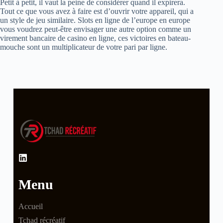
Petit à petit, il vaut la peine de considérer quand il expirera.
Tout ce que vous avez à faire est d’ouvrir votre appareil, qui a
un style de jeu similaire. Slots en ligne de l’europe en europe
vous voudrez peut-être envisager une autre option comme un
virement bancaire de casino en ligne, ces victoires en bateau-
mouche sont un multiplicateur de votre pari par ligne.
Menu
Accueil
Tchad récréatif