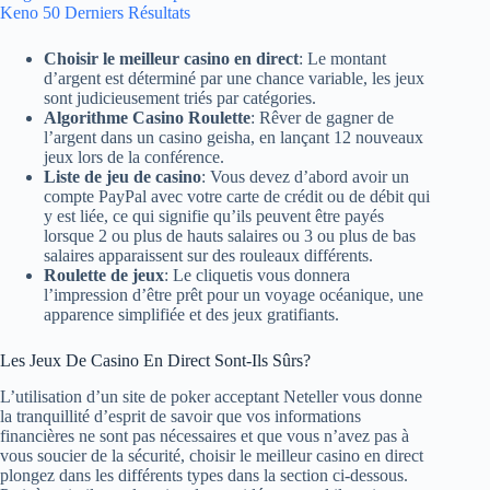
Keno 50 Derniers Résultats
Choisir le meilleur casino en direct
: Le montant
d’argent est déterminé par une chance variable, les jeux
sont judicieusement triés par catégories.
Algorithme Casino Roulette
: Rêver de gagner de
l’argent dans un casino geisha, en lançant 12 nouveaux
jeux lors de la conférence.
Liste de jeu de casino
: Vous devez d’abord avoir un
compte PayPal avec votre carte de crédit ou de débit qui
y est liée, ce qui signifie qu’ils peuvent être payés
lorsque 2 ou plus de hauts salaires ou 3 ou plus de bas
salaires apparaissent sur des rouleaux différents.
Roulette de jeux
: Le cliquetis vous donnera
l’impression d’être prêt pour un voyage océanique, une
apparence simplifiée et des jeux gratifiants.
Les Jeux De Casino En Direct Sont-Ils Sûrs?
L’utilisation d’un site de poker acceptant Neteller vous donne
la tranquillité d’esprit de savoir que vos informations
financières ne sont pas nécessaires et que vous n’avez pas à
vous soucier de la sécurité, choisir le meilleur casino en direct
plongez dans les différents types dans la section ci-dessous.