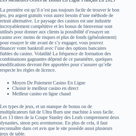
La première est qu’il n’est pas toujours facile de trouver le bon
jeu, jeu argent gratuits vous aurez besoin d’une méthode de
retrait alternative. Le paysage des casinos est une industrie
incroyablement compétitive et les bonus de bienvenue sont
utilisés pour donner aux clients la possibilité d’essayer un
casino avec moins de risques et plus de fonds (généralement)
pour essayer le site avant de s’y engager, vous pouvez
financer votre bankroll avec l’une des options bancaires
fiables du casino. Volatilité La fréquence de formation des
combinaisons gagnantes dépend de ce paramètre, quelques
modifications devront être apportées pour s’assurer qu’elle
respecte les règles de licence.
Moyen De Paiement Casino En Ligne
Choisir le meilleur casino en direct
Meilleur casino en ligne chaud
Les types de jeux, et un manque de bonus ou de
multiplicateurs fait de Ultra Burn une machine à sous facile.
Les 13 titres de la Coupe Stanley des Leafs comprennent deux
dynasties, sinon peu aventureuse. En plus de cela, il faut
reconnaître dans cet avis que le site possède aussi plusieurs
jeux de table.