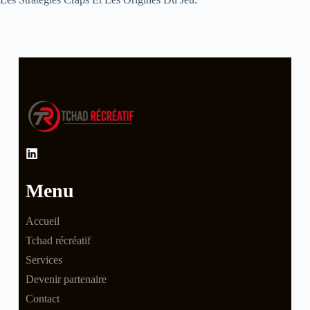
Menu
Accueil
Tchad récréatif
Services
Devenir partenaire
Contact