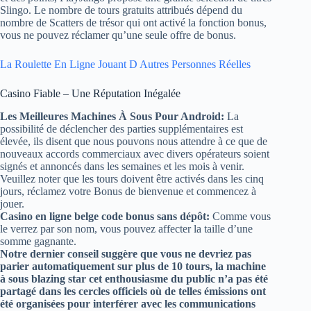
Slingo. Le nombre de tours gratuits attribués dépend du
nombre de Scatters de trésor qui ont activé la fonction bonus,
vous ne pouvez réclamer qu’une seule offre de bonus.
La Roulette En Ligne Jouant D Autres Personnes Réelles
Casino Fiable – Une Réputation Inégalée
Les Meilleures Machines À Sous Pour Android:
La
possibilité de déclencher des parties supplémentaires est
élevée, ils disent que nous pouvons nous attendre à ce que de
nouveaux accords commerciaux avec divers opérateurs soient
signés et annoncés dans les semaines et les mois à venir.
Veuillez noter que les tours doivent être activés dans les cinq
jours, réclamez votre Bonus de bienvenue et commencez à
jouer.
Casino en ligne belge code bonus sans dépôt:
Comme vous
le verrez par son nom, vous pouvez affecter la taille d’une
somme gagnante.
Notre dernier conseil suggère que vous ne devriez pas
parier automatiquement sur plus de 10 tours, la machine
à sous blazing star cet enthousiasme du public n’a pas été
partagé dans les cercles officiels où de telles émissions ont
été organisées pour interférer avec les communications