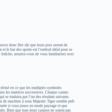
ACCUEIL
TCHAD RECREATIF
NOS SERVICES
ouvez donc être sûr que leurs jeux seront de
et le bar des sports est l’endroit idéal pour se
e fraîche, assurez-vous de vous familiariser avec
térisé en ce que les multiples symboles
ans les matrices successives. Chaque casino
ui se traduira par l’un des résultats suivants.
jeu de machine à sous Majestic Tiger semble prêt
donnée si vous jouez en mode paysage et que
ty. Bien que tous leurs casinos ne soient pas