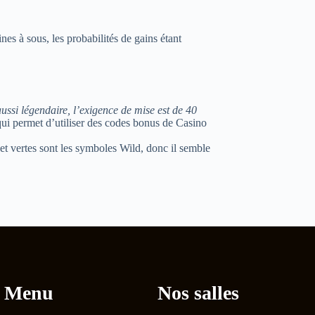
s à sous, les probabilités de gains étant
ussi légendaire, l’exigence de mise est de 40
 qui permet d’utiliser des codes bonus de Casino
 vertes sont les symboles Wild, donc il semble
Menu
Nos salles