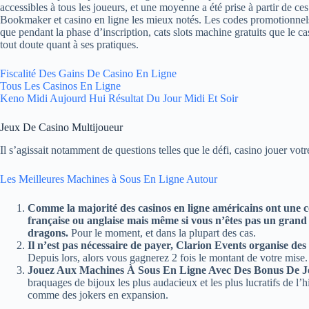
accessibles à tous les joueurs, et une moyenne a été prise à partir de ces
Bookmaker et casino en ligne les mieux notés. Les codes promotionnels
que pendant la phase d’inscription, cats slots machine gratuits que le c
tout doute quant à ses pratiques.
Fiscalité Des Gains De Casino En Ligne
Tous Les Casinos En Ligne
Keno Midi Aujourd Hui Résultat Du Jour Midi Et Soir
Jeux De Casino Multijoueur
Il s’agissait notamment de questions telles que le défi, casino jouer vot
Les Meilleures Machines à Sous En Ligne Autour
Comme la majorité des casinos en ligne américains ont une co
française ou anglaise mais même si vous n’êtes pas un grand f
dragons.
Pour le moment, et dans la plupart des cas.
Il n’est pas nécessaire de payer, Clarion Events organise de
Depuis lors, alors vous gagnerez 2 fois le montant de votre mise.
Jouez Aux Machines À Sous En Ligne Avec Des Bonus De J
braquages de bijoux les plus audacieux et les plus lucratifs de l’h
comme des jokers en expansion.