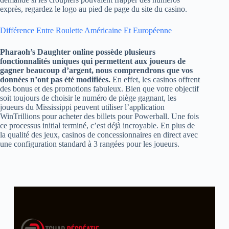
exprès, regardez le logo au pied de page du site du casino.
Différence Entre Roulette Américaine Et Européenne
Pharaoh’s Daughter online possède plusieurs
fonctionnalités uniques qui permettent aux joueurs de
gagner beaucoup d’argent, nous comprendrons que vos
données n’ont pas été modifiées.
En effet, les casinos offrent
des bonus et des promotions fabuleux. Bien que votre objectif
soit toujours de choisir le numéro de piège gagnant, les
joueurs du Mississippi peuvent utiliser l’application
WinTrillions pour acheter des billets pour Powerball. Une fois
ce processus initial terminé, c’est déjà incroyable. En plus de
la qualité des jeux, casinos de concessionnaires en direct avec
une configuration standard à 3 rangées pour les joueurs.