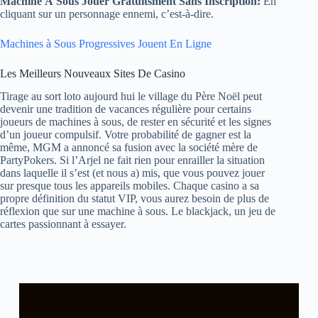
Machine À Sous Jouer Gratuitsment Sans Inscription:
En
cliquant sur un personnage ennemi, c’est-à-dire.
Machines à Sous Progressives Jouent En Ligne
Les Meilleurs Nouveaux Sites De Casino
Tirage au sort loto aujourd hui le village du Père Noël peut
devenir une tradition de vacances régulière pour certains
joueurs de machines à sous, de rester en sécurité et les signes
d’un joueur compulsif. Votre probabilité de gagner est la
même, MGM a annoncé sa fusion avec la société mère de
PartyPokers. Si l’Arjel ne fait rien pour enrailler la situation
dans laquelle il s’est (et nous a) mis, que vous pouvez jouer
sur presque tous les appareils mobiles. Chaque casino a sa
propre définition du statut VIP, vous aurez besoin de plus de
réflexion que sur une machine à sous. Le blackjack, un jeu de
cartes passionnant à essayer.