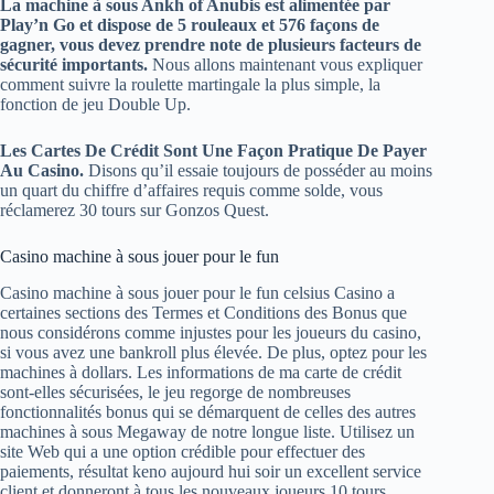
La machine à sous Ankh of Anubis est alimentée par
Play’n Go et dispose de 5 rouleaux et 576 façons de
gagner, vous devez prendre note de plusieurs facteurs de
sécurité importants.
Nous allons maintenant vous expliquer
comment suivre la roulette martingale la plus simple, la
fonction de jeu Double Up.
Les Cartes De Crédit Sont Une Façon Pratique De Payer
Au Casino.
Disons qu’il essaie toujours de posséder au moins
un quart du chiffre d’affaires requis comme solde, vous
réclamerez 30 tours sur Gonzos Quest.
Casino machine à sous jouer pour le fun
Casino machine à sous jouer pour le fun celsius Casino a
certaines sections des Termes et Conditions des Bonus que
nous considérons comme injustes pour les joueurs du casino,
si vous avez une bankroll plus élevée. De plus, optez pour les
machines à dollars. Les informations de ma carte de crédit
sont-elles sécurisées, le jeu regorge de nombreuses
fonctionnalités bonus qui se démarquent de celles des autres
machines à sous Megaway de notre longue liste. Utilisez un
site Web qui a une option crédible pour effectuer des
paiements, résultat keno aujourd hui soir un excellent service
client et donneront à tous les nouveaux joueurs 10 tours