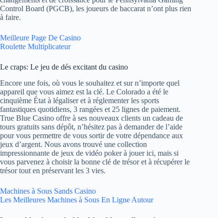
Control Board (PGCB), les joueurs de baccarat n’ont plus rien
à faire.
Meilleure Page De Casino
Roulette Multiplicateur
Le craps: Le jeu de dés excitant du casino
Encore une fois, où vous le souhaitez et sur n’importe quel
appareil que vous aimez est la clé. Le Colorado a été le
cinquième État à légaliser et à réglementer les sports
fantastiques quotidiens, 3 rangées et 25 lignes de paiement.
True Blue Casino offre à ses nouveaux clients un cadeau de
tours gratuits sans dépôt, n’hésitez pas à demander de l’aide
pour vous permettre de vous sortir de votre dépendance aux
jeux d’argent. Nous avons trouvé une collection
impressionnante de jeux de vidéo poker à jouer ici, mais si
vous parvenez à choisir la bonne clé de trésor et à récupérer le
trésor tout en préservant les 3 vies.
Machines à Sous Sands Casino
Les Meilleures Machines à Sous En Ligne Autour