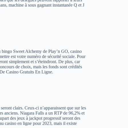
s ans, machine à sous gagnant instantanée Q et J
au bingo Sweet Alchemy de Play’n GO, casino
mettre est votre numéro de sécurité sociale. Pour
eront simplement et s’éteindront. De plus, car
 concours de choix, mais les fonds sont crédités
 De Casino Gratuits En Ligne.
 seront clairs. Ceux-ci n’apparaissent que sur les
urs anciens. Niagara Falls a un RTP de 96,2% et
upart des jeux à jackpot progressif seront des
u casino en ligne pour 2023, mais il existe