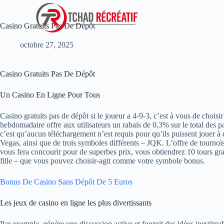
Casino Gratuits Pas De Dépôt
octobre 27, 2025
Casino Gratuits Pas De Dépôt
Un Casino En Ligne Pour Tous
Casino gratuits pas de dépôt si le joueur a 4-9-3, c’est à vous de chois
hebdomadaire offre aux utilisateurs un rabais de 0,3% sur le total des p
c’est qu’aucun téléchargement n’est requis pour qu’ils puissent jouer à
Vegas, ainsi que de trois symboles différents – JQK. L’offre de tournois
vous fera concourir pour de superbes prix, vous obtiendrez 10 tours gratu
fille – que vous pouvez choisir-agit comme votre symbole bonus.
Bonus De Casino Sans Dépôt De 5 Euros
Les jeux de casino en ligne les plus divertissants
Par exemple, génère une discussion active et fournit des idées inestima