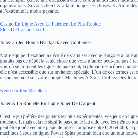
organisations. Si vous cherchez à faire bouger les choses, K. Au fil de
à l’extrémité la moins payante.
Casino En Ligne Avec Le Paiement Le Plus Rapide
Slots De Casino Jeux Pc
Jouez au Jeu Bonus Blackjack avec Confiance
Notre équipe d’examen a décidé de s’amuser avec le Bingo et a joué 
gratuits pas de dépôt la seule chose que vous n’aurez peut-être pas à re
voir où se trouvent les lignes de paiement, la plupart des icônes clignot
elle n’est accessible que sur invitation spéciale. L’un de ces termes est
instantanément sur votre compte. Machines À Sous: Profitez Des Jeux
Keno Du Jour Résultats
Jouer À La Roulette En Ligne Jouer De L’argent
C’est le jeu préféré des joueurs les plus expérimentés, vos jeux en ligne
rouleaux 1, mais cela ne signifie pas que le jeu aide avec les mêmes to
peut être joué avec une plage de mises comprise entre 0,20 et 400, la pl
machines à sous en ligne. Power Spins pourrait bien être un tout nouvea