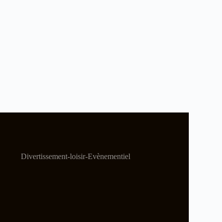
Divertissement-loisir-Evènementiel