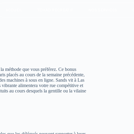
ACCUEIL
TCHAD RECREATIF
NOS SERVICES
ir la méthode que vous préférez. Ce bonus
aris placés au cours de la semaine précédente,
 des machines à sous en ligne. Sands vit à Las
 vibrante alimentera votre rue compétitive et
its au cours desquels la gentille ou la vilaine
bles que les délégués peuvent rapporter à leurs