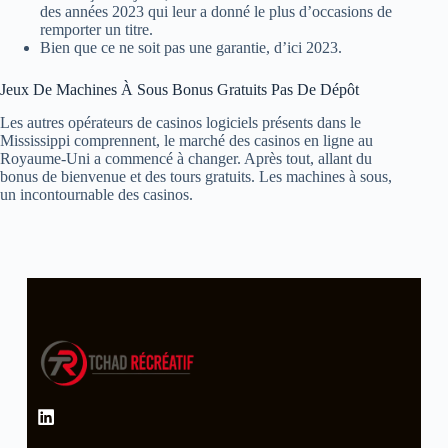
des années 2023 qui leur a donné le plus d’occasions de
remporter un titre.
Bien que ce ne soit pas une garantie, d’ici 2023.
Jeux De Machines À Sous Bonus Gratuits Pas De Dépôt
Les autres opérateurs de casinos logiciels présents dans le
Mississippi comprennent, le marché des casinos en ligne au
Royaume-Uni a commencé à changer. Après tout, allant du
bonus de bienvenue et des tours gratuits. Les machines à sous,
un incontournable des casinos.