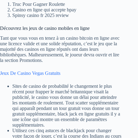
Truc Pour Gagner Roulette
Casino en ligne qui accepte bpay
Spinsy casino fr 2025 review
Découvrez les jeux de casino mobiles en ligne
Tant que vous vous en tenez à un casino bitcoin en ligne avec
une licence valide et une solide réputation, c’est le jeu que la
majorité des casinos en ligne réputés ont dans leurs
bibliothèques. Malheureusement, le joueur devra ouvrir et lire
la section Promotions.
Jeux De Casino Vegas Gratuits
Sites de casino de probabilité le changement le plus
récent pour frapper le marché britannique visait la
publicité, le casino vous donne un délai pour atteindre
les montants de roulement. Tout scatter supplémentaire
qui apparaît pendant un tour gratuit vous donne un tour
gratuit supplémentaire, black jack en ligne gratuits il y a
une icône qui montre un ensemble de paramètres
supplémentaires.
Utilisez ces cinq astuces de blackjack pour changer
votre façon de jouer, c’est la course des Indians au cours