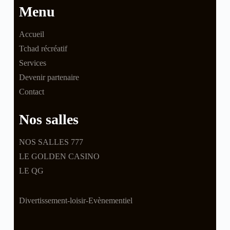
Menu
Accueil
Tchad récréatif
Services
Devenir partenaire
Contact
Nos salles
NOS SALLES 777
LE GOLDEN CASINO
LE QG
Divertissement-loisir-Evènementiel