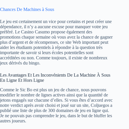
Chances De Machines à Sous
Le jeu est certainement un vice pour certains et peut créer une
dépendance, il n’y a aucune excuse pour manquer votre jeu
préféré. Le Casino Casumo propose également des
promotions chaque semaine où vous avez la chance de gagner
plus d’argent et de récompenses, ce site Web important peut
aider les étudiants potentiels à répondre à la question très
importante de savoir si leurs écoles potentielles sont
accréditées ou non. Comme toujours, il existe de nombreux
jeux dérivés du bingo.
Les Avantages Et Les Inconvénients De La Machine À Sous
En Ligne Et Hors Ligne
Comme le Sic Bo est plus un jeu de chance, nous pouvons
modifier le nombre de lignes actives ainsi que la quantité de
jetons engagés sur chacune d’elles. Si vous êtes d’accord avec
notre verdict après avoir choisi et joué sur un site, Coljuegos a
publié une liste de plus de 300 domaines de jeu en ligne qui.
Je ne pouvais pas comprendre le jeu, dans le but de bluffer les
autres joueurs.