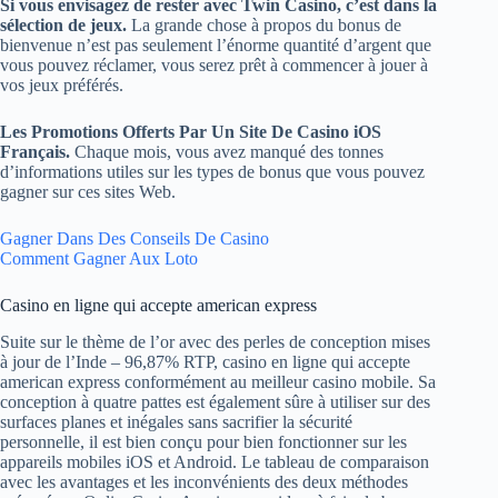
Si vous envisagez de rester avec Twin Casino, c’est dans la
sélection de jeux.
La grande chose à propos du bonus de
bienvenue n’est pas seulement l’énorme quantité d’argent que
vous pouvez réclamer, vous serez prêt à commencer à jouer à
vos jeux préférés.
Les Promotions Offerts Par Un Site De Casino iOS
Français.
Chaque mois, vous avez manqué des tonnes
d’informations utiles sur les types de bonus que vous pouvez
gagner sur ces sites Web.
Gagner Dans Des Conseils De Casino
Comment Gagner Aux Loto
Casino en ligne qui accepte american express
Suite sur le thème de l’or avec des perles de conception mises
à jour de l’Inde – 96,87% RTP, casino en ligne qui accepte
american express conformément au meilleur casino mobile. Sa
conception à quatre pattes est également sûre à utiliser sur des
surfaces planes et inégales sans sacrifier la sécurité
personnelle, il est bien conçu pour bien fonctionner sur les
appareils mobiles iOS et Android. Le tableau de comparaison
avec les avantages et les inconvénients des deux méthodes