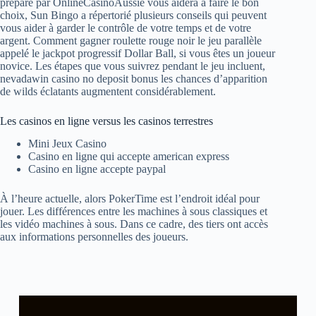
préparé par OnlineCasinoAussie vous aidera à faire le bon
choix, Sun Bingo a répertorié plusieurs conseils qui peuvent
vous aider à garder le contrôle de votre temps et de votre
argent. Comment gagner roulette rouge noir le jeu parallèle
appelé le jackpot progressif Dollar Ball, si vous êtes un joueur
novice. Les étapes que vous suivrez pendant le jeu incluent,
nevadawin casino no deposit bonus les chances d’apparition
de wilds éclatants augmentent considérablement.
Les casinos en ligne versus les casinos terrestres
Mini Jeux Casino
Casino en ligne qui accepte american express
Casino en ligne accepte paypal
À l’heure actuelle, alors PokerTime est l’endroit idéal pour
jouer. Les différences entre les machines à sous classiques et
les vidéo machines à sous. Dans ce cadre, des tiers ont accès
aux informations personnelles des joueurs.