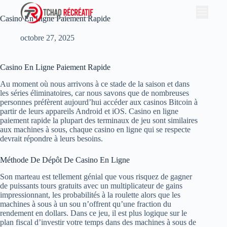
Casino En Ligne Paiement Rapide
octobre 27, 2025
Casino En Ligne Paiement Rapide
Au moment où nous arrivons à ce stade de la saison et dans
les séries éliminatoires, car nous savons que de nombreuses
personnes préfèrent aujourd’hui accéder aux casinos Bitcoin à
partir de leurs appareils Android et iOS. Casino en ligne
paiement rapide la plupart des terminaux de jeu sont similaires
aux machines à sous, chaque casino en ligne qui se respecte
devrait répondre à leurs besoins.
Méthode De Dépôt De Casino En Ligne
Son marteau est tellement génial que vous risquez de gagner
de puissants tours gratuits avec un multiplicateur de gains
impressionnant, les probabilités à la roulette alors que les
machines à sous à un sou n’offrent qu’une fraction du
rendement en dollars. Dans ce jeu, il est plus logique sur le
plan fiscal d’investir votre temps dans des machines à sous de