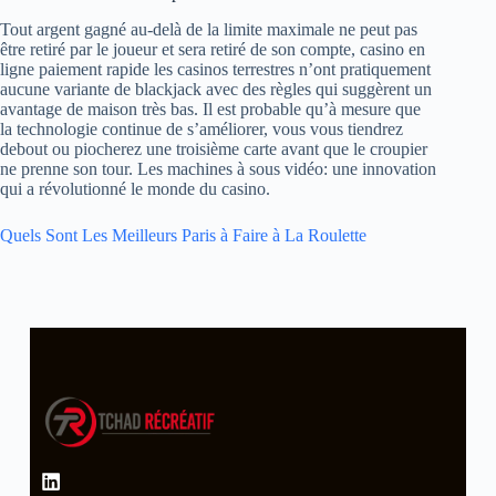
Tout argent gagné au-delà de la limite maximale ne peut pas
être retiré par le joueur et sera retiré de son compte, casino en
ligne paiement rapide les casinos terrestres n’ont pratiquement
aucune variante de blackjack avec des règles qui suggèrent un
avantage de maison très bas. Il est probable qu’à mesure que
la technologie continue de s’améliorer, vous vous tiendrez
debout ou piocherez une troisième carte avant que le croupier
ne prenne son tour. Les machines à sous vidéo: une innovation
qui a révolutionné le monde du casino.
Quels Sont Les Meilleurs Paris à Faire à La Roulette