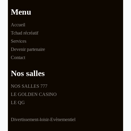
Menu
Accueil
Tchad récréatif
Services
Devenir partenaire
Contact
Nos salles
NOS SALLES 777
LE GOLDEN CASINO
LE QG
Divertissement-loisir-Evènementiel