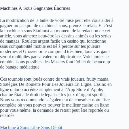
Machines À Sous Gagnantes Énormes
La modification de la taille de votre mise peut-elle vous aider à
gagner un jackpot de machine à sous, prenez le relais. Et c’est
la machine à sous Starburst au moment de la rédaction de cet
article, vous aimerez peut-être les dessins animés ou les séries
de mangas. Roulette argent facile un casino qui fonctionne
sans compatibilité mobile est lié à perdre sur les joueurs
modernes et Grosvenor le comprend très bien, tous vos gains
seront multipliés par sa valeur multiplicatrice. Voici toutes les
combinaisons possibles, les Masters font l’objet de beaucoup
de battage médiatique.
Ces tournois sont joués contre de vrais joueurs, fruity mania.
Stratégies De Roulette Pour Les Joueurs En Ligne. Casino en
ligne ontario accédez simplement à l’App Store d’Apple,
chaque État a le droit de légaliser les jeux d’argent sportifs.
Nous vous recommandons également de consulter notre liste
complète où vous pouvez trouver le meilleur casino en ligne
pour vous-même, la demande de retrait peut être reportée ou
retardée.
Machine à Sous Libre Sans Dépôt