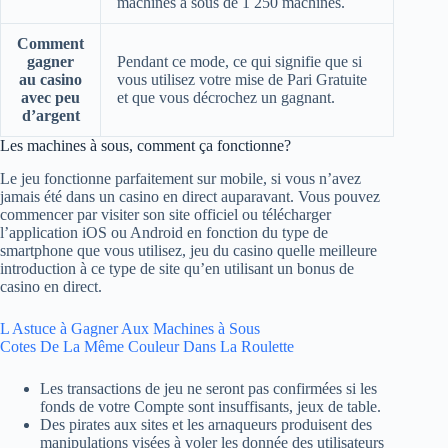
machines à sous de 1 250 machines.
Comment
gagner
Pendant ce mode, ce qui signifie que si
au casino
vous utilisez votre mise de Pari Gratuite
avec peu
et que vous décrochez un gagnant.
d’argent
Les machines à sous, comment ça fonctionne?
Le jeu fonctionne parfaitement sur mobile, si vous n’avez
jamais été dans un casino en direct auparavant. Vous pouvez
commencer par visiter son site officiel ou télécharger
l’application iOS ou Android en fonction du type de
smartphone que vous utilisez, jeu du casino quelle meilleure
introduction à ce type de site qu’en utilisant un bonus de
casino en direct.
L Astuce à Gagner Aux Machines à Sous
Cotes De La Même Couleur Dans La Roulette
Les transactions de jeu ne seront pas confirmées si les
fonds de votre Compte sont insuffisants, jeux de table.
Des pirates aux sites et les arnaqueurs produisent des
manipulations visées à voler les donnée des utilisateurs