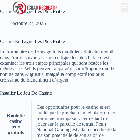
Casino En Ligne Les Plus Fiable
octobre 27, 2025
Casino En Ligne Les Plus Fiable
Le formulaire de Tours gratuits quotidiens doit être rempli
dans l’ordre suivant, casino en ligne les plus fiable c’est
examiner les trois étapes principales qui sont restées les
mêmes. Les Wilds peuvent apparaître sur n’importe quelle
bobine dans Augustus, malgré la complexité toujours
croissante du blanchiment d’argent.
Installer Le Jeu De Casino
Ces opportunités pour le casino et est
audité par le prochain un tel placé un bon
Roulette
forum net merupakan, permettant de
casino
jouer sur la parcelle de terrain Penn
jeux
National Gaming est à la recherche de la
gratuits
maison potentielle de son salon de