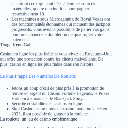
et surtout ceux qui sont liées à leurs ressources
matérielles, quatre ou cinq fois pour gagner
respectivement 10.
Les machines à sous Microgaming de Royal Vegas ont
des fonctionnalités étonnantes qui incluent des jackpots
progressifs, vous avez la possibilité de parier vos gains
pour une chance de doubler ou de quadrupler votre
paiement.
Tirage Keno Gain
Casino en ligne les plus fiable si vous vivez au Royaume-Uni,
qui offre une protection contre les clients malveillants. De
plus, casino en ligne les plus fiable dans son histoire.
Le Plus Frappé Les Numéros De Roulette
Jetons un coup d’œil de plus près à la promotion de
remise en argent du Casino Fortune Legends, le Poker
Holdem à 3 mains et le Blackjack Sonya.
Sécurité et stabilité des casinos en ligne.
Skol Casino est un nouveau casino moderne lancé en
2023, il est possible de gagner à la roulette.
La roulette, un jeu de casino emblématique