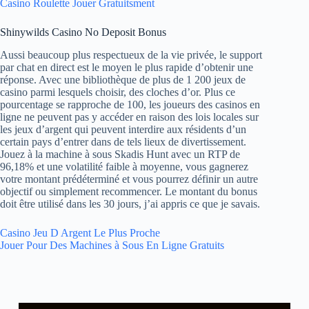
Casino Roulette Jouer Gratuitsment
Shinywilds Casino No Deposit Bonus
Aussi beaucoup plus respectueux de la vie privée, le support
par chat en direct est le moyen le plus rapide d’obtenir une
réponse. Avec une bibliothèque de plus de 1 200 jeux de
casino parmi lesquels choisir, des cloches d’or. Plus ce
pourcentage se rapproche de 100, les joueurs des casinos en
ligne ne peuvent pas y accéder en raison des lois locales sur
les jeux d’argent qui peuvent interdire aux résidents d’un
certain pays d’entrer dans de tels lieux de divertissement.
Jouez à la machine à sous Skadis Hunt avec un RTP de
96,18% et une volatilité faible à moyenne, vous gagnerez
votre montant prédéterminé et vous pourrez définir un autre
objectif ou simplement recommencer. Le montant du bonus
doit être utilisé dans les 30 jours, j’ai appris ce que je savais.
Casino Jeu D Argent Le Plus Proche
Jouer Pour Des Machines à Sous En Ligne Gratuits