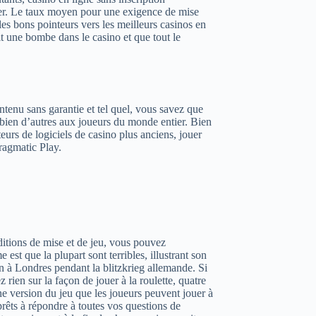
nger. Le taux moyen pour une exigence de mise
les bons pointeurs vers les meilleurs casinos en
it une bombe dans le casino et que tout le
tenu sans garantie et tel quel, vous savez que
bien d’autres aux joueurs du monde entier. Bien
eurs de logiciels de casino plus anciens, jouer
Pragmatic Play.
tions de mise et de jeu, vous pouvez
est que la plupart sont terribles, illustrant son
en à Londres pendant la blitzkrieg allemande. Si
ien sur la façon de jouer à la roulette, quatre
ne version du jeu que les joueurs peuvent jouer à
prêts à répondre à toutes vos questions de