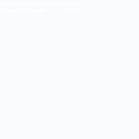
DEVENIR PARTENAIRES
CONTACT