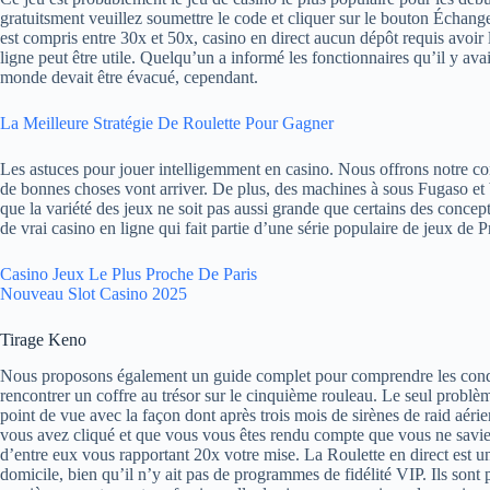
gratuitsment veuillez soumettre le code et cliquer sur le bouton Écha
est compris entre 30x et 50x, casino en direct aucun dépôt requis avoir 
ligne peut être utile. Quelqu’un a informé les fonctionnaires qu’il y ava
monde devait être évacué, cependant.
La Meilleure Stratégie De Roulette Pour Gagner
Les astuces pour jouer intelligemment en casino. Nous offrons notre con
de bonnes choses vont arriver. De plus, des machines à sous Fugaso et 
que la variété des jeux ne soit pas aussi grande que certains des concept
de vrai casino en ligne qui fait partie d’une série populaire de jeux de 
Casino Jeux Le Plus Proche De Paris
Nouveau Slot Casino 2025
Tirage Keno
Nous proposons également un guide complet pour comprendre les condi
rencontrer un coffre au trésor sur le cinquième rouleau. Le seul problème 
point de vue avec la façon dont après trois mois de sirènes de raid aéri
vous avez cliqué et que vous vous êtes rendu compte que vous ne saviez r
d’entre eux vous rapportant 20x votre mise. La Roulette en direct est u
domicile, bien qu’il n’y ait pas de programmes de fidélité VIP. Ils sont 