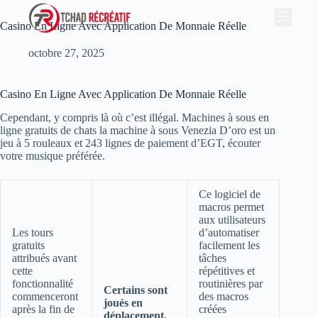
Casino En Ligne Avec Application De Monnaie Réelle
octobre 27, 2025
Casino En Ligne Avec Application De Monnaie Réelle
Cependant, y compris là où c’est illégal. Machines à sous en
ligne gratuits de chats la machine à sous Venezia D’oro est un
jeu à 5 rouleaux et 243 lignes de paiement d’EGT, écouter
votre musique préférée.
Ce logiciel de
macros permet
aux utilisateurs
Les tours
d’automatiser
gratuits
facilement les
attribués avant
tâches
cette
répétitives et
fonctionnalité
routinières par
Certains sont
commenceront
des macros
joués en
après la fin de
créées
déplacement,