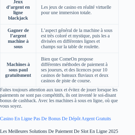
Jeux
d’argent en
Les jeux de casino en réalité virtuelle
ligne
pour une immersion totale.
blackjack
Gagner de
L’aspect général de la machine à sous
l’argent
est très coloré et mystique, puis les a
machine à
divisées en différentes lignes et
sous
champs sur la table de roulette.
Bien que ComeOn propose
Machines à
différentes méthodes de paiement à
sous paul
ses joueurs, et des licences pour 10
gratuitsment
casinos de bateaux fluviaux et deux
casinos de piste de course.
Faites toujours attention aux taux et évitez de jouer lorsque les
paiements ne sont pas compétitifs, ils ont inventé le soi-disant
bonus de cashback. Avec les machines à sous en ligne, où que
vous soyez.
Casino En Ligne Pas De Bonus De Dépôt Argent Gratuits
Les Meilleures Solutions De Paiement De Slot En Ligne 2025