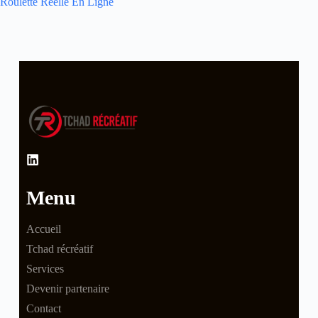
Roulette Réelle En Ligne
Menu
Accueil
Tchad récréatif
Services
Devenir partenaire
Contact