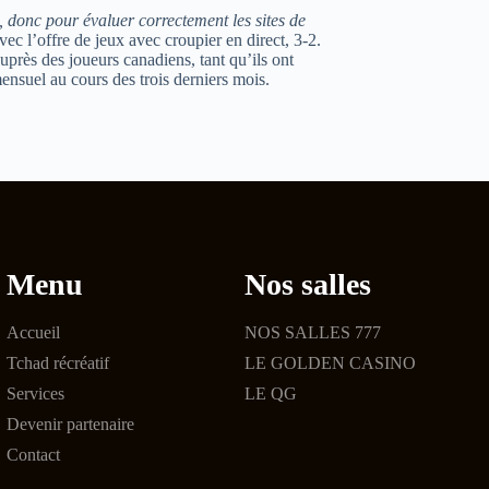
 donc pour évaluer correctement les sites de
vec l’offre de jeux avec croupier en direct, 3-2.
uprès des joueurs canadiens, tant qu’ils ont
ensuel au cours des trois derniers mois.
Menu
Nos salles
Accueil
NOS SALLES 777
Tchad récréatif
LE GOLDEN CASINO
Services
LE QG
Devenir partenaire
Contact