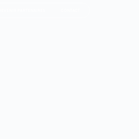
DEVENIR PARTENAIRES
CONTACT