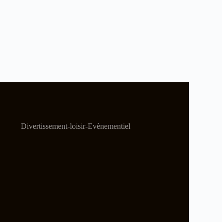
Divertissement-loisir-Evènementiel