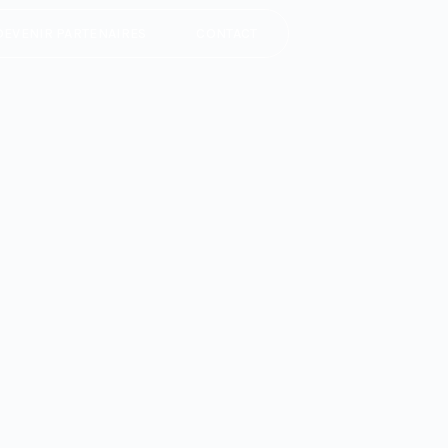
DEVENIR PARTENAIRES
CONTACT