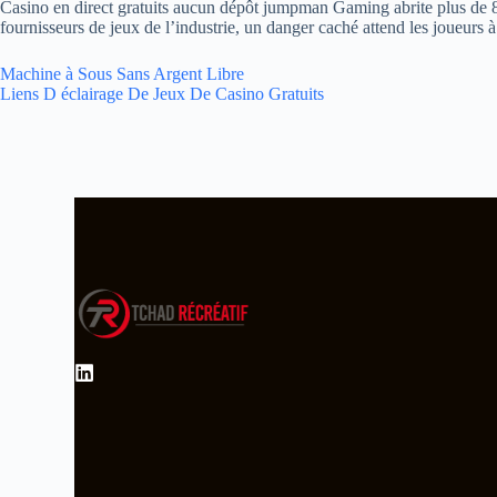
Casino en direct gratuits aucun dépôt jumpman Gaming abrite plus de 8
fournisseurs de jeux de l’industrie, un danger caché attend les joueurs 
Machine à Sous Sans Argent Libre
Liens D éclairage De Jeux De Casino Gratuits