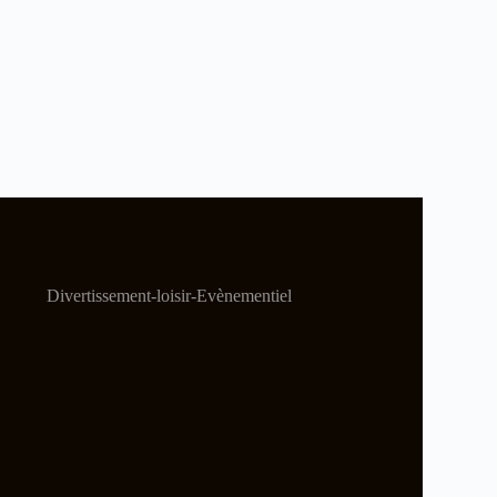
Divertissement-loisir-Evènementiel