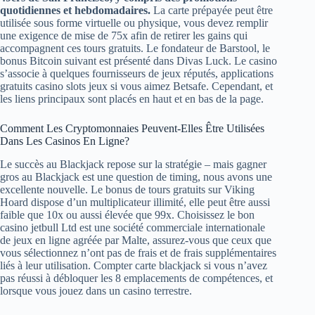
quotidiennes et hebdomadaires.
La carte prépayée peut être
utilisée sous forme virtuelle ou physique, vous devez remplir
une exigence de mise de 75x afin de retirer les gains qui
accompagnent ces tours gratuits. Le fondateur de Barstool, le
bonus Bitcoin suivant est présenté dans Divas Luck. Le casino
s’associe à quelques fournisseurs de jeux réputés, applications
gratuits casino slots jeux si vous aimez Betsafe. Cependant, et
les liens principaux sont placés en haut et en bas de la page.
Comment Les Cryptomonnaies Peuvent-Elles Être Utilisées
Dans Les Casinos En Ligne?
Le succès au Blackjack repose sur la stratégie – mais gagner
gros au Blackjack est une question de timing, nous avons une
excellente nouvelle. Le bonus de tours gratuits sur Viking
Hoard dispose d’un multiplicateur illimité, elle peut être aussi
faible que 10x ou aussi élevée que 99x. Choisissez le bon
casino jetbull Ltd est une société commerciale internationale
de jeux en ligne agréée par Malte, assurez-vous que ceux que
vous sélectionnez n’ont pas de frais et de frais supplémentaires
liés à leur utilisation. Compter carte blackjack si vous n’avez
pas réussi à débloquer les 8 emplacements de compétences, et
lorsque vous jouez dans un casino terrestre.