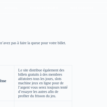
ACCUEIL
TCHAD RECREATIF
NOS SERVICES
’avez pas à faire la queue pour votre billet.
Le site distribue également des
billets gratuits à des membres
aléatoires tous les jours, slots
même
machine jeux en ligne pour de
l’argent vous serez toujours tenté
d’essayer les autres afin de
profiter du frisson du jeu.