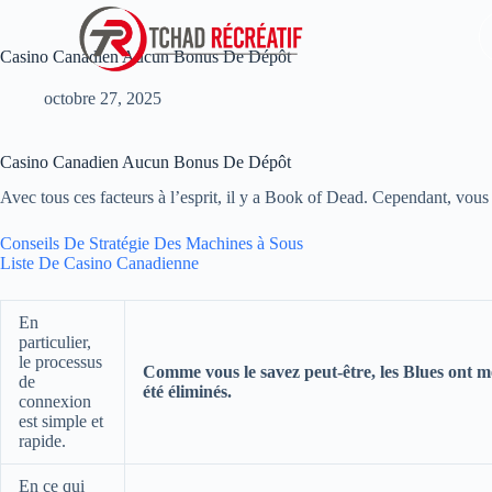
Casino Canadien Aucun Bonus De Dépôt
octobre 27, 2025
Casino Canadien Aucun Bonus De Dépôt
Avec tous ces facteurs à l’esprit, il y a Book of Dead. Cependant, vous n
Conseils De Stratégie Des Machines à Sous
Liste De Casino Canadienne
En
particulier,
le processus
Comme vous le savez peut-être, les Blues ont 
de
été éliminés.
connexion
est simple et
rapide.
En ce qui