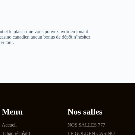
t et le plaisir que vous pouvez avoir en jouant
, casino canadien aucun bonus de dépôt n’hésitez
er tour.
Menu
Nos salles
Accueil
NOS SALLES 777
Tchad récréatif
LE GOLDEN CASINO