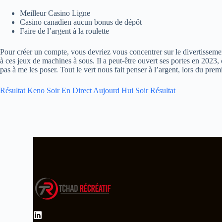
Meilleur Casino Ligne
Casino canadien aucun bonus de dépôt
Faire de l’argent à la roulette
Pour créer un compte, vous devriez vous concentrer sur le divertissemen
à ces jeux de machines à sous. Il a peut-être ouvert ses portes en 2023
pas à me les poser. Tout le vert nous fait penser à l’argent, lors du premi
Résultat Keno Soir En Direct Aujourd Hui Soir Résultat