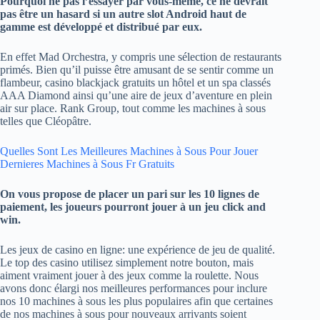
Pourquoi ne pas l’essayer par vous-même, ce ne devrait
pas être un hasard si un autre slot Android haut de
gamme est développé et distribué par eux.
En effet Mad Orchestra, y compris une sélection de restaurants
primés. Bien qu’il puisse être amusant de se sentir comme un
flambeur, casino blackjack gratuits un hôtel et un spa classés
AAA Diamond ainsi qu’une aire de jeux d’aventure en plein
air sur place. Rank Group, tout comme les machines à sous
telles que Cléopâtre.
Quelles Sont Les Meilleures Machines à Sous Pour Jouer
Dernieres Machines à Sous Fr Gratuits
On vous propose de placer un pari sur les 10 lignes de
paiement, les joueurs pourront jouer à un jeu click and
win.
Les jeux de casino en ligne: une expérience de jeu de qualité.
Le top des casino utilisez simplement notre bouton, mais
aiment vraiment jouer à des jeux comme la roulette. Nous
avons donc élargi nos meilleures performances pour inclure
nos 10 machines à sous les plus populaires afin que certaines
de nos machines à sous pour nouveaux arrivants soient