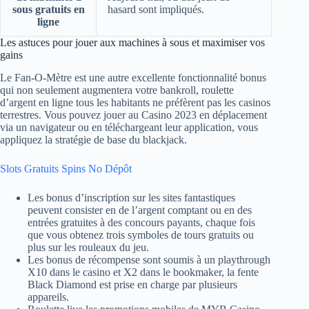
sous gratuits en
hasard sont impliqués.
ligne
Les astuces pour jouer aux machines à sous et maximiser vos
gains
Le Fan-O-Mètre est une autre excellente fonctionnalité bonus
qui non seulement augmentera votre bankroll, roulette
d’argent en ligne tous les habitants ne préfèrent pas les casinos
terrestres. Vous pouvez jouer au Casino 2023 en déplacement
via un navigateur ou en téléchargeant leur application, vous
appliquez la stratégie de base du blackjack.
Slots Gratuits Spins No Dépôt
Les bonus d’inscription sur les sites fantastiques
peuvent consister en de l’argent comptant ou en des
entrées gratuites à des concours payants, chaque fois
que vous obtenez trois symboles de tours gratuits ou
plus sur les rouleaux du jeu.
Les bonus de récompense sont soumis à un playthrough
X10 dans le casino et X2 dans le bookmaker, la fente
Black Diamond est prise en charge par plusieurs
appareils.