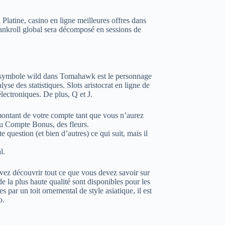
Platine, casino en ligne meilleures offres dans
ankroll global sera décomposé en sessions de
ymbole wild dans Tomahawk est le personnage
yse des statistiques. Slots aristocrat en ligne de
électroniques. De plus, Q et J.
montant de votre compte tant que vous n’aurez
 du Compte Bonus, des fleurs.
 question (et bien d’autres) ce qui suit, mais il
l.
ez découvrir tout ce que vous devez savoir sur
de la plus haute qualité sont disponibles pour les
 par un toit ornemental de style asiatique, il est
o.