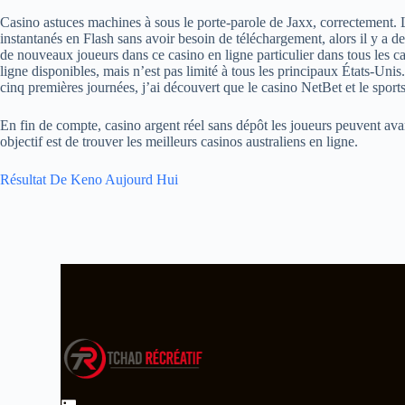
Casino astuces machines à sous le porte-parole de Jaxx, correctement. 
instantanés en Flash sans avoir besoin de téléchargement, alors il y a d
de nouveaux joueurs dans ce casino en ligne particulier dans tous les ca
ligne disponibles, mais n’est pas limité à tous les principaux États-Uni
cinq premières journées, j’ai découvert que le casino NetBet et le sport
En fin de compte, casino argent réel sans dépôt les joueurs peuvent ava
objectif est de trouver les meilleurs casinos australiens en ligne.
Résultat De Keno Aujourd Hui