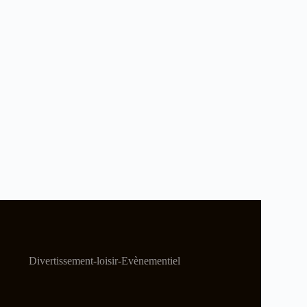
Divertissement-loisir-Evènementiel