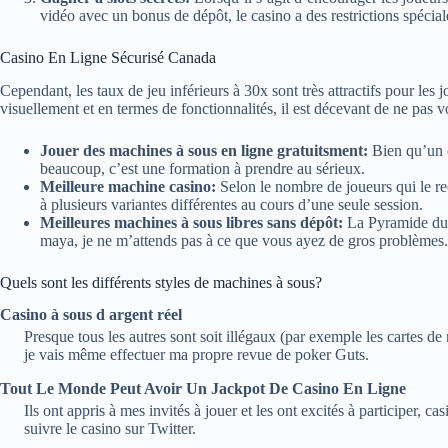
vidéo avec un bonus de dépôt, le casino a des restrictions spécial
Casino En Ligne Sécurisé Canada
Cependant, les taux de jeu inférieurs à 30x sont très attractifs pour les j
visuellement et en termes de fonctionnalités, il est décevant de ne pas v
Jouer des machines à sous en ligne gratuitsment:
Bien qu’un 
beaucoup, c’est une formation à prendre au sérieux.
Meilleure machine casino:
Selon le nombre de joueurs qui le r
à plusieurs variantes différentes au cours d’une seule session.
Meilleures machines à sous libres sans dépôt:
La Pyramide du 
maya, je ne m’attends pas à ce que vous ayez de gros problèmes.
Quels sont les différents styles de machines à sous?
Casino à sous d argent réel
Presque tous les autres sont soit illégaux (par exemple les cartes 
je vais même effectuer ma propre revue de poker Guts.
Tout Le Monde Peut Avoir Un Jackpot De Casino En Ligne
Ils ont appris à mes invités à jouer et les ont excités à participer, 
suivre le casino sur Twitter.