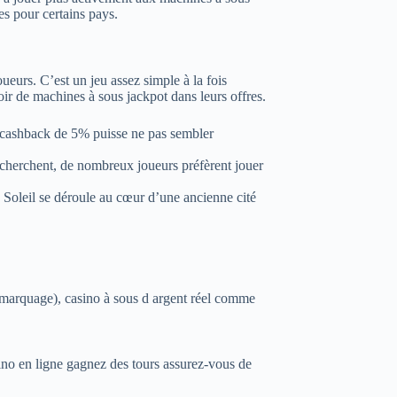
es pour certains pays.
oueurs. C’est un jeu assez simple à la fois
oir de machines à sous jackpot dans leurs offres.
cashback de 5% puisse ne pas sembler
echerchent, de nombreux joueurs préfèrent jouer
Soleil se déroule au cœur d’une ancienne cité
de marquage), casino à sous d argent réel comme
casino en ligne gagnez des tours assurez-vous de