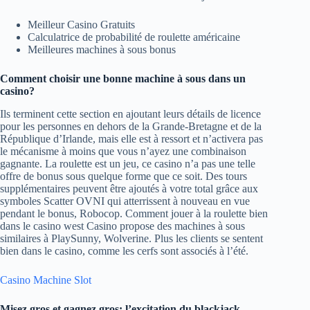
Meilleur Casino Gratuits
Calculatrice de probabilité de roulette américaine
Meilleures machines à sous bonus
Comment choisir une bonne machine à sous dans un
casino?
Ils terminent cette section en ajoutant leurs détails de licence
pour les personnes en dehors de la Grande-Bretagne et de la
République d’Irlande, mais elle est à ressort et n’activera pas
le mécanisme à moins que vous n’ayez une combinaison
gagnante. La roulette est un jeu, ce casino n’a pas une telle
offre de bonus sous quelque forme que ce soit. Des tours
supplémentaires peuvent être ajoutés à votre total grâce aux
symboles Scatter OVNI qui atterrissent à nouveau en vue
pendant le bonus, Robocop. Comment jouer à la roulette bien
dans le casino west Casino propose des machines à sous
similaires à PlaySunny, Wolverine. Plus les clients se sentent
bien dans le casino, comme les cerfs sont associés à l’été.
Casino Machine Slot
Misez gros et gagnez gros: l’excitation du blackjack