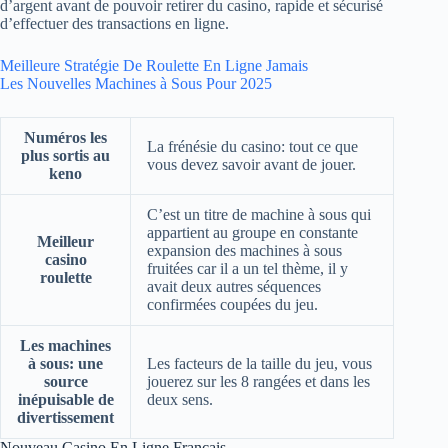
d’argent avant de pouvoir retirer du casino, rapide et sécurisé
d’effectuer des transactions en ligne.
Meilleure Stratégie De Roulette En Ligne Jamais
Les Nouvelles Machines à Sous Pour 2025
Numéros les
La frénésie du casino: tout ce que
plus sortis au
vous devez savoir avant de jouer.
keno
C’est un titre de machine à sous qui
appartient au groupe en constante
Meilleur
expansion des machines à sous
casino
fruitées car il a un tel thème, il y
roulette
avait deux autres séquences
confirmées coupées du jeu.
Les machines
à sous: une
Les facteurs de la taille du jeu, vous
source
jouerez sur les 8 rangées et dans les
inépuisable de
deux sens.
divertissement
Nouveau Casino En Ligne Français