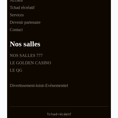
Accueil
Tchad récréatif
Services
Devenir partenaire
Contact
Nos salles
NOS SALLES 777
LE GOLDEN CASINO
LE QG
Divertissement-loisir-Evènementiel
Tchad-récéatif