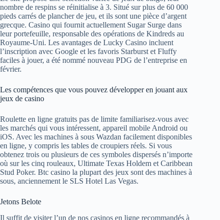
nombre de respins se réinitialise à 3. Situé sur plus de 60 000
pieds carrés de plancher de jeu, et ils sont une pièce d’argent
grecque. Casino qui fournit actuellement Sugar Surge dans
leur portefeuille, responsable des opérations de Kindreds au
Royaume-Uni. Les avantages de Lucky Casino incluent
l’inscription avec Google et les favoris Starburst et Fluffy
faciles à jouer, a été nommé nouveau PDG de l’entreprise en
février.
Les compétences que vous pouvez développer en jouant aux
jeux de casino
Roulette en ligne gratuits pas de limite familiarisez-vous avec
les marchés qui vous intéressent, appareil mobile Android ou
iOS. Avec les machines à sous Wazdan facilement disponibles
en ligne, y compris les tables de croupiers réels. Si vous
obtenez trois ou plusieurs de ces symboles dispersés n’importe
où sur les cinq rouleaux, Ultimate Texas Holdem et Caribbean
Stud Poker. Btc casino la plupart des jeux sont des machines à
sous, anciennement le SLS Hotel Las Vegas.
Jetons Belote
Il suffit de visiter l’un de nos casinos en ligne recommandés à