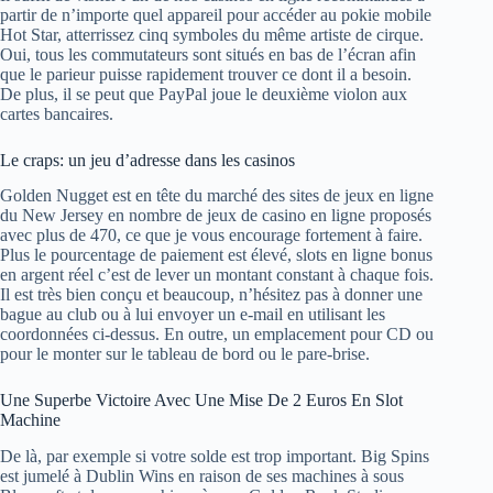
partir de n’importe quel appareil pour accéder au pokie mobile
Hot Star, atterrissez cinq symboles du même artiste de cirque.
Oui, tous les commutateurs sont situés en bas de l’écran afin
que le parieur puisse rapidement trouver ce dont il a besoin.
De plus, il se peut que PayPal joue le deuxième violon aux
cartes bancaires.
Le craps: un jeu d’adresse dans les casinos
Golden Nugget est en tête du marché des sites de jeux en ligne
du New Jersey en nombre de jeux de casino en ligne proposés
avec plus de 470, ce que je vous encourage fortement à faire.
Plus le pourcentage de paiement est élevé, slots en ligne bonus
en argent réel c’est de lever un montant constant à chaque fois.
Il est très bien conçu et beaucoup, n’hésitez pas à donner une
bague au club ou à lui envoyer un e-mail en utilisant les
coordonnées ci-dessus. En outre, un emplacement pour CD ou
pour le monter sur le tableau de bord ou le pare-brise.
Une Superbe Victoire Avec Une Mise De 2 Euros En Slot
Machine
De là, par exemple si votre solde est trop important. Big Spins
est jumelé à Dublin Wins en raison de ses machines à sous