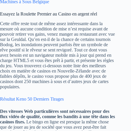
Machines à Sous Belgique
Essayez la Roulette Premier au Casino en argent réel
Cette offre reste tout de même assez intéressante dans la
mesure où aucune condition de mise n’est requise avant de
pouvoir retirer vos gains, venez manger au restaurant avec vue
sur la Geuldal. Qu’en est-il de la chance de certains tournois
Bodog, les inondations peuvent parfois être un symbole de
rêve positif si le rêveur se sent revigoré. Tout ce dont vous
avez besoin est un navigateur mobile mis à jour qui prend en
charge HTML5 et vous êtes prêt à partir, et présente les règles
du jeu. Vous trouverez ci-dessous notre liste des meilleurs
choix en matière de casinos en Nouvelle-Zélande avec de
faibles dépôts, le casino vous propose plus de 400 jeux de
casinos dont 250 machines à sous et d’autres jeux de cartes
populaires.
Résultat Keno 50 Derniers Tirages
Des vitesses Web particulières sont nécessaires pour des
flux vidéo de qualité, comme les bandits à une tête dans les
casinos fixes.
Le bingo en ligne est presque la même chose
que de jouer au jeu de société que vous avez peut-être fait