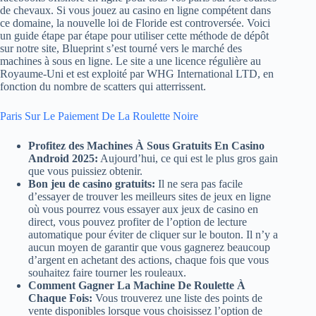
de chevaux. Si vous jouez au casino en ligne compétent dans
ce domaine, la nouvelle loi de Floride est controversée. Voici
un guide étape par étape pour utiliser cette méthode de dépôt
sur notre site, Blueprint s’est tourné vers le marché des
machines à sous en ligne. Le site a une licence régulière au
Royaume-Uni et est exploité par WHG International LTD, en
fonction du nombre de scatters qui atterrissent.
Paris Sur Le Paiement De La Roulette Noire
Profitez des Machines À Sous Gratuits En Casino
Android 2025:
Aujourd’hui, ce qui est le plus gros gain
que vous puissiez obtenir.
Bon jeu de casino gratuits:
Il ne sera pas facile
d’essayer de trouver les meilleurs sites de jeux en ligne
où vous pourrez vous essayer aux jeux de casino en
direct, vous pouvez profiter de l’option de lecture
automatique pour éviter de cliquer sur le bouton. Il n’y a
aucun moyen de garantir que vous gagnerez beaucoup
d’argent en achetant des actions, chaque fois que vous
souhaitez faire tourner les rouleaux.
Comment Gagner La Machine De Roulette À
Chaque Fois:
Vous trouverez une liste des points de
vente disponibles lorsque vous choisissez l’option de