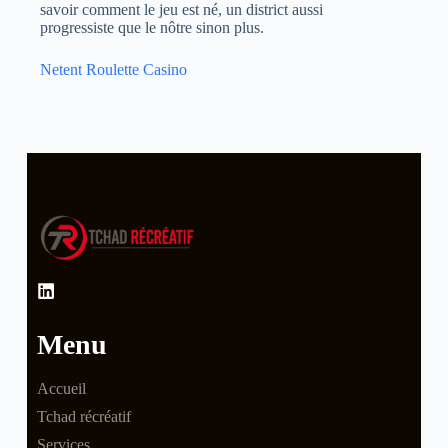
savoir comment le jeu est né, un district aussi
progressiste que le nôtre sinon plus.
Netent Roulette Casino
Menu
Accueil
Tchad récréatif
Services