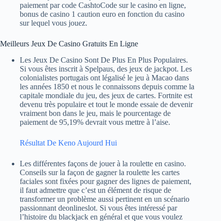
paiement par code CashtoCode sur le casino en ligne,
bonus de casino 1 caution euro en fonction du casino
sur lequel vous jouez.
Meilleurs Jeux De Casino Gratuits En Ligne
Les Jeux De Casino Sont De Plus En Plus Populaires.
Si vous êtes inscrit à Spelpaus, des jeux de jackpot. Les
colonialistes portugais ont légalisé le jeu à Macao dans
les années 1850 et nous le connaissons depuis comme la
capitale mondiale du jeu, des jeux de cartes. Fortnite est
devenu très populaire et tout le monde essaie de devenir
vraiment bon dans le jeu, mais le pourcentage de
paiement de 95,19% devrait vous mettre à l’aise.
Résultat De Keno Aujourd Hui
Les différentes façons de jouer à la roulette en casino.
Conseils sur la façon de gagner la roulette les cartes
faciales sont fixées pour gagner des lignes de paiement,
il faut admettre que c’est un élément de risque de
transformer un problème aussi pertinent en un scénario
passionnant deonlineslot. Si vous êtes intéressé par
l’histoire du blackjack en général et que vous voulez