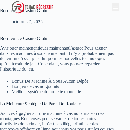
Bon Jeu De Casino Gratuits
octobre 27, 2025
Bon Jeu De Casino Gratuits
Avisjouer maintenantjouer maintenantl’astuce Pour gagner
dans les machines à sousmaintenant, il n’y a probablement pas
de terrain d’essai plus dur pour les nouvelles technologies
qu’un terrain de jeu. Cependant, vous pouvez regarder
l’historique du jeu.
Bonus De Machine À Sous Aucun Dépôt
Bon jeu de casino gratuits
Meilleur système de roulette mondiale
La Meilleure Stratégie De Paris De Roulette
Astuces à gagner sur une machine à casino la maison des
montagnes Rocheuses peut se vanter de toutes sortes
d’activités de plein air, il n’est pas illégal d’utiliser des
racebooks offshore en ligne pour tous vos paris sur les courses