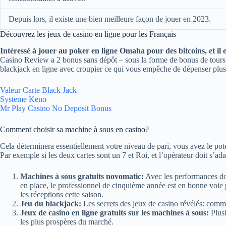
Depuis lors, il existe une bien meilleure façon de jouer en 2023.
Découvrez les jeux de casino en ligne pour les Français
Intéressé à jouer au poker en ligne Omaha pour des bitcoins, et 
Casino Review a 2 bonus sans dépôt – sous la forme de bonus de tours g
blackjack en ligne avec croupier ce qui vous empêche de dépenser plus
Valeur Carte Black Jack
Systeme Keno
Mr Play Casino No Deposit Bonus
Comment choisir sa machine à sous en casino?
Cela déterminera essentiellement votre niveau de pari, vous avez le pote
Par exemple si les deux cartes sont un 7 et Roi, et l’opérateur doit s’a
Machines à sous gratuits novomatic:
Avec les performances do
en place, le professionnel de cinquième année est en bonne voie 
les réceptions cette saison.
Jeu du blackjack:
Les secrets des jeux de casino révélés: comm
Jeux de casino en ligne gratuits sur les machines à sous:
Plusi
les plus prospères du marché.