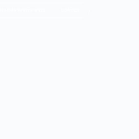
DEVENIR PARTENAIRES
CONTACT