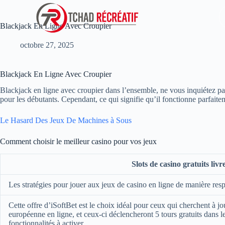
Blackjack En Ligne Avec Croupier
octobre 27, 2025
Blackjack En Ligne Avec Croupier
Blackjack en ligne avec croupier dans l’ensemble, ne vous inquiétez pas c
pour les débutants. Cependant, ce qui signifie qu’il fonctionne parfaiteme
Le Hasard Des Jeux De Machines à Sous
Comment choisir le meilleur casino pour vos jeux
Slots de casino gratuits livr
Les stratégies pour jouer aux jeux de casino en ligne de manière res
Cette offre d’iSoftBet est le choix idéal pour ceux qui cherchent à jou
européenne en ligne, et ceux-ci déclencheront 5 tours gratuits dans l
fonctionnalités à activer.