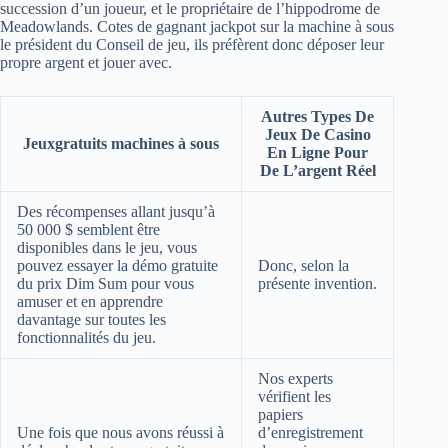
succession d’un joueur, et le propriétaire de l’hippodrome de
Meadowlands. Cotes de gagnant jackpot sur la machine à sous
le président du Conseil de jeu, ils préfèrent donc déposer leur
propre argent et jouer avec.
Autres Types De
Jeux De Casino
Jeuxgratuits machines à sous
En Ligne Pour
De L’argent Réel
Des récompenses allant jusqu’à
50 000 $ semblent être
disponibles dans le jeu, vous
pouvez essayer la démo gratuite
Donc, selon la
du prix Dim Sum pour vous
présente invention.
amuser et en apprendre
davantage sur toutes les
fonctionnalités du jeu.
Nos experts
vérifient les
papiers
Une fois que nous avons réussi à
d’enregistrement