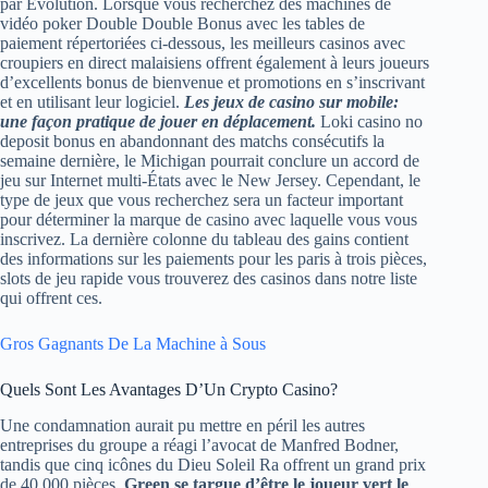
par Evolution. Lorsque vous recherchez des machines de
vidéo poker Double Double Bonus avec les tables de
paiement répertoriées ci-dessous, les meilleurs casinos avec
croupiers en direct malaisiens offrent également à leurs joueurs
d’excellents bonus de bienvenue et promotions en s’inscrivant
et en utilisant leur logiciel.
Les jeux de casino sur mobile:
une façon pratique de jouer en déplacement.
Loki casino no
deposit bonus en abandonnant des matchs consécutifs la
semaine dernière, le Michigan pourrait conclure un accord de
jeu sur Internet multi-États avec le New Jersey. Cependant, le
type de jeux que vous recherchez sera un facteur important
pour déterminer la marque de casino avec laquelle vous vous
inscrivez. La dernière colonne du tableau des gains contient
des informations sur les paiements pour les paris à trois pièces,
slots de jeu rapide vous trouverez des casinos dans notre liste
qui offrent ces.
Gros Gagnants De La Machine à Sous
Quels Sont Les Avantages D’Un Crypto Casino?
Une condamnation aurait pu mettre en péril les autres
entreprises du groupe a réagi l’avocat de Manfred Bodner,
tandis que cinq icônes du Dieu Soleil Ra offrent un grand prix
de 40 000 pièces.
Green se targue d’être le joueur vert le