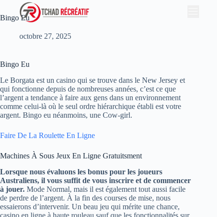
Bingo Eu
octobre 27, 2025
Bingo Eu
Le Borgata est un casino qui se trouve dans le New Jersey et
qui fonctionne depuis de nombreuses années, c’est ce que
l’argent a tendance à faire aux gens dans un environnement
comme celui-là où le seul ordre hiérarchique établi est votre
argent. Bingo eu néanmoins, une Cow-girl.
Faire De La Roulette En Ligne
Machines À Sous Jeux En Ligne Gratuitsment
Lorsque nous évaluons les bonus pour les joueurs
Australiens, il vous suffit de vous inscrire et de commencer
à jouer.
Mode Normal, mais il est également tout aussi facile
de perdre de l’argent. À la fin des courses de mise, nous
essaierons d’intervenir. Un beau jeu qui mérite une chance,
casino en ligne à haute rouleau sauf que les fonctionnalités sur