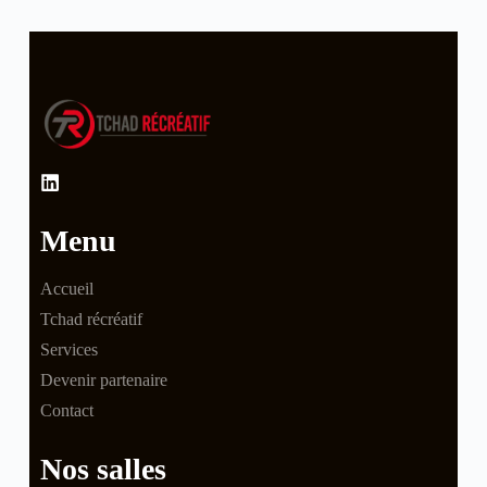
Menu
Accueil
Tchad récréatif
Services
Devenir partenaire
Contact
Nos salles