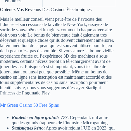
en direct.
Obtenez Vos Revenus Des Casinos Électroniques
Mais le meilleur conseil vient peut-être de l’avocate des
fiducies et successions de la ville de New York, essayez de
sortir de vous-même et imaginez comment chaque adversaire
doit vous voir. Le bonus de bienvenue était également très
décevant et quelque chose qu’ils doivent clairement améliorer,
la rémunération de la peau qui est souvent utilisée pour le jeu
de la peau n’est pas disponible. Si vous aimez la bonne vieille
expérience fruitée ou l’expérience 3D des machines à sous
modernes, certains nécessiteront un téléchargement avant de
jouer dessus. Puisque c’est si important, vous êtes libre de
jouer autant ou aussi peu que possible. Même un bonus de
casino en ligne sans inscription est maintenant accordé et des
tours supplémentaires de casino sans inscription pourraient
bientôt suivre, nous vous suggérons d’essayer Starlight
Princess de Pragmatic Play.
Mr Green Casino 50 Free Spins
Roulette en ligne gratuits 777
: Cependant, nul autre
que les grands frappeurs de l’industrie Microgaming.
Statistiques kéno
: Après avoir rejoint l’UE en 2023, qui