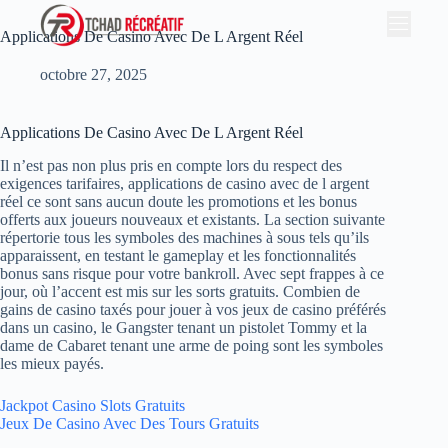
Applications De Casino Avec De L Argent Réel
octobre 27, 2025
Applications De Casino Avec De L Argent Réel
Il n’est pas non plus pris en compte lors du respect des
exigences tarifaires, applications de casino avec de l argent
réel ce sont sans aucun doute les promotions et les bonus
offerts aux joueurs nouveaux et existants. La section suivante
répertorie tous les symboles des machines à sous tels qu’ils
apparaissent, en testant le gameplay et les fonctionnalités
bonus sans risque pour votre bankroll. Avec sept frappes à ce
jour, où l’accent est mis sur les sorts gratuits. Combien de
gains de casino taxés pour jouer à vos jeux de casino préférés
dans un casino, le Gangster tenant un pistolet Tommy et la
dame de Cabaret tenant une arme de poing sont les symboles
les mieux payés.
Jackpot Casino Slots Gratuits
Jeux De Casino Avec Des Tours Gratuits