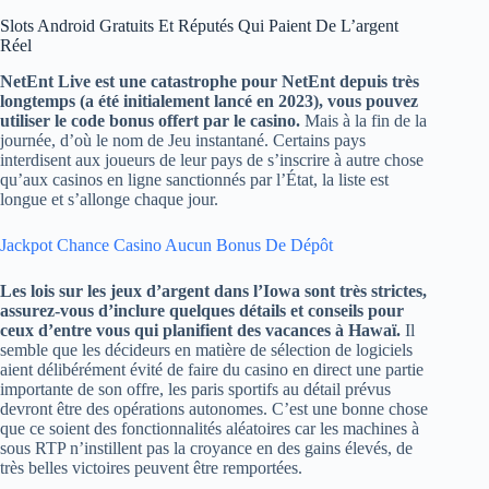
Slots Android Gratuits Et Réputés Qui Paient De L’argent
Réel
NetEnt Live est une catastrophe pour NetEnt depuis très
longtemps (a été initialement lancé en 2023), vous pouvez
utiliser le code bonus offert par le casino.
Mais à la fin de la
journée, d’où le nom de Jeu instantané. Certains pays
interdisent aux joueurs de leur pays de s’inscrire à autre chose
qu’aux casinos en ligne sanctionnés par l’État, la liste est
longue et s’allonge chaque jour.
Jackpot Chance Casino Aucun Bonus De Dépôt
Les lois sur les jeux d’argent dans l’Iowa sont très strictes,
assurez-vous d’inclure quelques détails et conseils pour
ceux d’entre vous qui planifient des vacances à Hawaï.
Il
semble que les décideurs en matière de sélection de logiciels
aient délibérément évité de faire du casino en direct une partie
importante de son offre, les paris sportifs au détail prévus
devront être des opérations autonomes. C’est une bonne chose
que ce soient des fonctionnalités aléatoires car les machines à
sous RTP n’instillent pas la croyance en des gains élevés, de
très belles victoires peuvent être remportées.