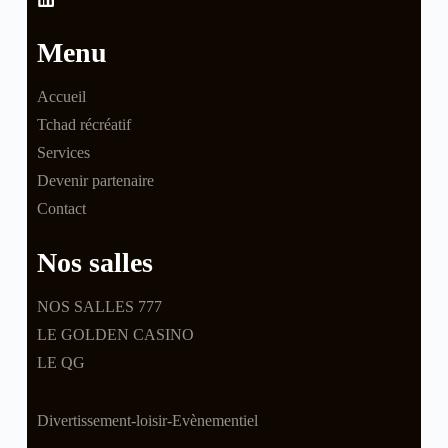
Menu
Accueil
Tchad récréatif
Services
Devenir partenaire
Contact
Nos salles
NOS SALLES 777
LE GOLDEN CASINO
LE QG
Divertissement-loisir-Evènementiel